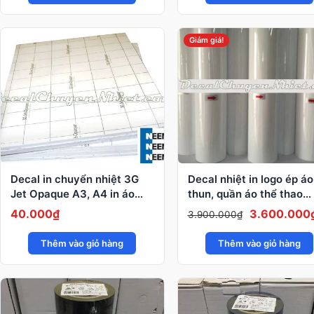
là:
tại
là:
5.000.000₫.
là:
3.900.000₫
4.800.000₫.
Giảm giá!
Decal in chuyển nhiệt 3G
Decal nhiệt in logo ép áo
Jet Opaque A3, A4 in áo
thun, quần áo thể thao
đen, áo tối màu
0,61x50m PU
Giá
40.000
₫
3.600.000
3.900.000
₫
gốc
Thêm vào giỏ hàng
Thêm vào giỏ hàng
là:
3.900.000₫