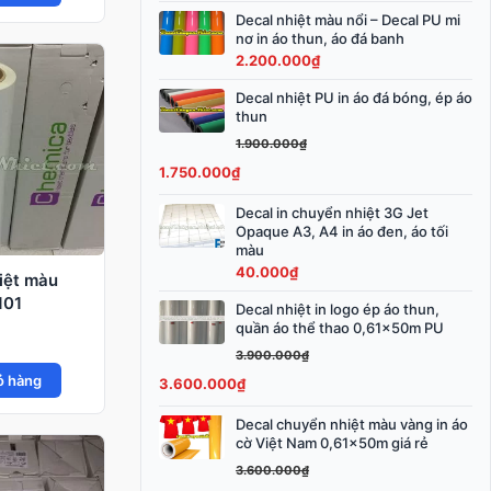
tại
3.800.000₫.
Decal nhiệt màu nổi – Decal PU mi
0.000₫.
là:
nơ in áo thun, áo đá banh
2.200.000
₫
1.750.000₫.
Decal nhiệt PU in áo đá bóng, ép áo
Giá
Giá
thun
gốc
hiện
1.900.000
₫
là:
tại
1.750.000
₫
1.900.000₫.
là:
1.750.000₫.
Decal in chuyển nhiệt 3G Jet
Opaque A3, A4 in áo đen, áo tối
màu
40.000
₫
iệt màu
101
Decal nhiệt in logo ép áo thun,
Giá
Giá
quần áo thể thao 0,61x50m PU
gốc
hiện
3.900.000
₫
là:
tại
ỏ hàng
3.600.000
₫
3.900.000₫.
là:
3.600.000₫.
Decal chuyển nhiệt màu vàng in áo
Giá
Giá
cờ Việt Nam 0,61x50m giá rẻ
gốc
hiện
3.600.000
₫
là:
tại