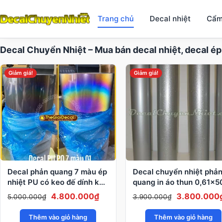
Trang chủ
Decal nhiệt
Cẩm
Decal Chuyển Nhiệt – Mua bán decal nhiệt, decal ép
Giảm giá!
Giảm giá!
Decal phản quang 7 màu ép
Decal chuyển nhiệt phả
nhiệt PU có keo đế dính khổ
quang in áo thun 0,61x
0,61x50m
màu bạc
Giá
Giá
Giá
4.800.000
₫
3.800.000
5.000.000
₫
3.900.000
₫
gốc
hiện
gốc
Thêm vào giỏ hàng
Thêm vào giỏ hàng