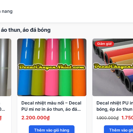
 nang
 áo thun, áo đá bóng
Giảm giá!
n
Decal nhiệt màu nổi – Decal
Decal nhiệt PU i
50m
PU mi nơ in áo thun, áo đá
bóng, ép áo thun
banh
Giá
Giá
₫
2.200.000
₫
1.75
1.900.000
₫
hiện
gốc
Thêm vào giỏ hàng
Thêm vào gi