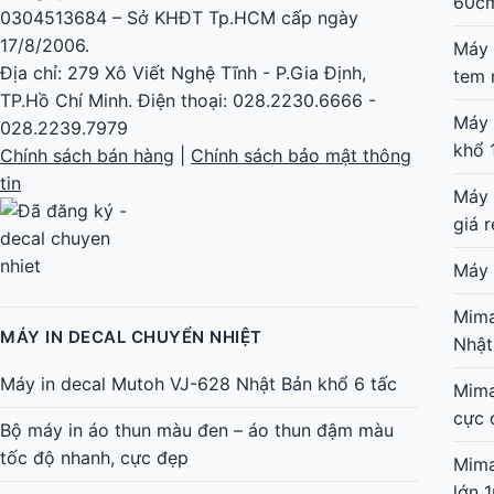
60c
0304513684 – Sở KHĐT Tp.HCM cấp ngày
17/8/2006.
Máy 
Địa chỉ: 279 Xô Viết Nghệ Tĩnh - P.Gia Định,
tem 
TP.Hồ Chí Minh. Điện thoại: 028.2230.6666 -
Máy 
028.2239.7979
khổ 
Chính sách bán hàng
|
Chính sách bảo mật thông
tin
Máy 
giá r
Máy 
Mima
MÁY IN DECAL CHUYỂN NHIỆT
Nhật
Máy in decal Mutoh VJ-628 Nhật Bản khổ 6 tấc
Mima
cực 
Bộ máy in áo thun màu đen – áo thun đậm màu
tốc độ nhanh, cực đẹp
Mima
lớn 