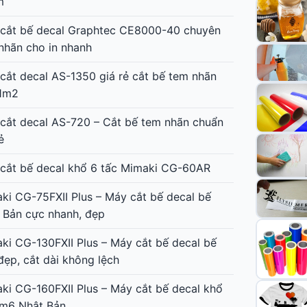
m
cắt bế decal Graphtec CE8000-40 chuyên
nhãn cho in nhanh
cắt decal AS-1350 giá rẻ cắt bế tem nhãn
1m2
cắt decal AS-720 – Cắt bế tem nhãn chuẩn
ẻ
cắt bế decal khổ 6 tấc Mimaki CG-60AR
ki CG-75FXII Plus – Máy cắt bế decal bế
 Bản cực nhanh, đẹp
ki CG-130FXII Plus – Máy cắt bế decal bế
đẹp, cắt dài không lệch
ki CG-160FXII Plus – Máy cắt bế decal khổ
1m6 Nhật Bản