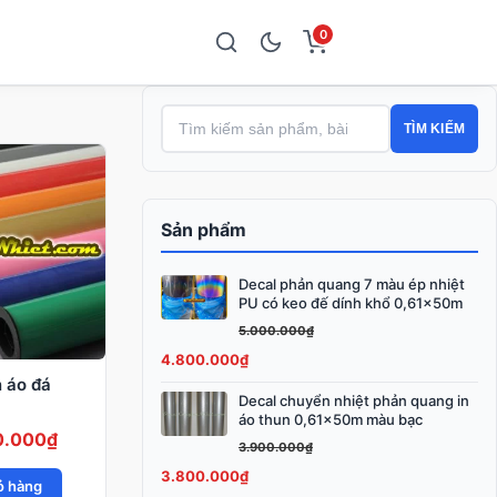
0
TÌM KIẾM
Sản phẩm
Decal phản quang 7 màu ép nhiệt
Giá
Giá
PU có keo đế dính khổ 0,61x50m
gốc
hiện
5.000.000
₫
là:
tại
4.800.000
₫
5.000.000₫.
là:
n áo đá
4.800.000₫.
Decal chuyển nhiệt phản quang in
Giá
Giá
áo thun 0,61x50m màu bạc
gốc
hiện
Giá
0.000
₫
3.900.000
₫
là:
tại
hiện
3.800.000
₫
3.900.000₫.
là:
ỏ hàng