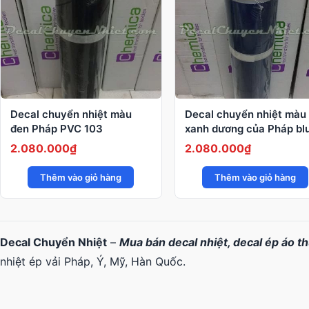
Decal chuyển nhiệt màu
Decal chuyển nhiệt màu
đen Pháp PVC 103
xanh dương của Pháp bl
109 PVC
2.080.000
₫
2.080.000
₫
Thêm vào giỏ hàng
Thêm vào giỏ hàng
Decal Chuyển Nhiệt
–
Mua bán decal nhiệt, decal ép áo t
nhiệt ép vải Pháp, Ý, Mỹ, Hàn Quốc.