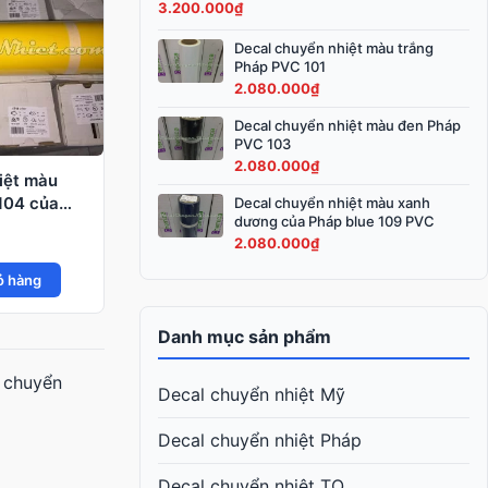
3.200.000
₫
3.600.000₫.
là:
3.200.000₫.
Decal chuyển nhiệt màu trắng
Pháp PVC 101
2.080.000
₫
Decal chuyển nhiệt màu đen Pháp
PVC 103
2.080.000
₫
iệt màu
104 của
Decal chuyển nhiệt màu xanh
dương của Pháp blue 109 PVC
2.080.000
₫
ỏ hàng
Danh mục sản phẩm
l chuyển
Decal chuyển nhiệt Mỹ
Decal chuyển nhiệt Pháp
Decal chuyển nhiệt TQ