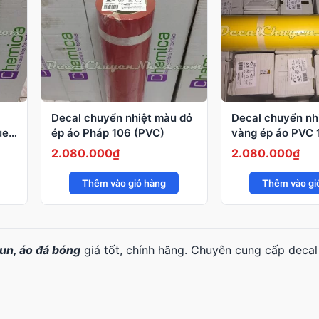
Decal chuyển nhiệt màu đỏ
Decal chuyển nh
ue
ép áo Pháp 106 (PVC)
vàng ép áo PVC 
Pháp
2.080.000
₫
2.080.000
₫
Thêm vào giỏ hàng
Thêm vào gi
hun, áo đá bóng
giá tốt, chính hãng. Chuyên cung cấp deca