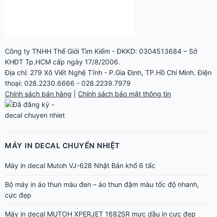
Công ty TNHH Thế Giới Tìm Kiếm - ĐKKD: 0304513684 – Sở
KHĐT Tp.HCM cấp ngày 17/8/2006.
Địa chỉ: 279 Xô Viết Nghệ Tĩnh - P.Gia Định, TP.Hồ Chí Minh. Điện
thoại: 028.2230.6666 - 028.2239.7979
Chính sách bán hàng
|
Chính sách bảo mật thông tin
MÁY IN DECAL CHUYỂN NHIỆT
Máy in decal Mutoh VJ-628 Nhật Bản khổ 6 tấc
Bộ máy in áo thun màu đen – áo thun đậm màu tốc độ nhanh,
cực đẹp
Máy in decal MUTOH XPERJET 1682SR mực dầu in cực đẹp