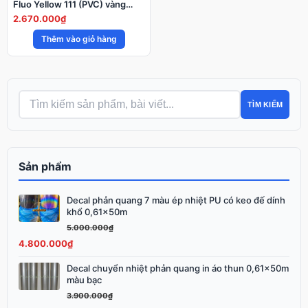
Fluo Yellow 111 (PVC) vàng
chanh
2.670.000
₫
Thêm vào giỏ hàng
TÌM KIẾM
Sản phẩm
Decal phản quang 7 màu ép nhiệt PU có keo đế dính
Giá
Giá
khổ 0,61x50m
gốc
hiện
5.000.000
₫
là:
tại
4.800.000
₫
5.000.000₫.
là:
4.800.000₫.
Decal chuyển nhiệt phản quang in áo thun 0,61x50m
Giá
Giá
màu bạc
gốc
hiện
3.900.000
₫
là:
tại