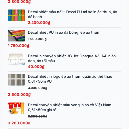
3.800.000
₫
3.900.000₫.
là:
3.800.000₫.
Decal nhiệt màu nổi – Decal PU mi nơ in áo thun, áo
đá banh
2.200.000
₫
Decal nhiệt PU in áo đá bóng, ép áo thun
Giá
Giá
gốc
hiện
1.900.000
₫
là:
tại
1.750.000
₫
1.900.000₫.
là:
Decal in chuyển nhiệt 3G Jet Opaque A3, A4 in áo
1.750.000₫.
đen, áo tối màu
40.000
₫
Decal nhiệt in logo ép áo thun, quần áo thể thao
Giá
Giá
0,61x50m PU
gốc
hiện
3.900.000
₫
là:
tại
3.600.000
₫
3.900.000₫.
là:
3.600.000₫.
Decal chuyển nhiệt màu vàng in áo cờ Việt Nam
Giá
Giá
0,61x50m giá rẻ
gốc
hiện
3.600.000
₫
là:
tại
3.200.000
₫
3.600.000₫.
là: