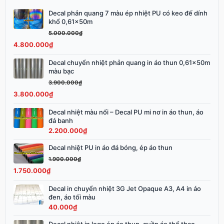
Decal phản quang 7 màu ép nhiệt PU có keo đế dính
Giá
Giá
khổ 0,61x50m
gốc
hiện
5.000.000
₫
là:
tại
4.800.000
₫
5.000.000₫.
là:
4.800.000₫.
Decal chuyển nhiệt phản quang in áo thun 0,61x50m
Giá
Giá
màu bạc
gốc
hiện
3.900.000
₫
là:
tại
3.800.000
₫
3.900.000₫.
là:
3.800.000₫.
Decal nhiệt màu nổi – Decal PU mi nơ in áo thun, áo
đá banh
2.200.000
₫
Decal nhiệt PU in áo đá bóng, ép áo thun
Giá
Giá
gốc
hiện
1.900.000
₫
là:
tại
1.750.000
₫
1.900.000₫.
là:
Decal in chuyển nhiệt 3G Jet Opaque A3, A4 in áo
1.750.000₫.
đen, áo tối màu
40.000
₫