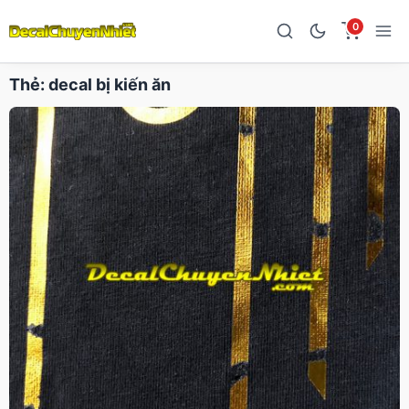
0
Thẻ:
decal bị kiến ăn