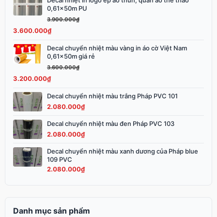
Decal nhiệt in logo ép áo thun, quần áo thể thao
Giá
Giá
0,61x50m PU
gốc
hiện
3.900.000
₫
là:
tại
3.600.000
₫
3.900.000₫.
là:
3.600.000₫.
Decal chuyển nhiệt màu vàng in áo cờ Việt Nam
Giá
Giá
0,61x50m giá rẻ
gốc
hiện
3.600.000
₫
là:
tại
3.200.000
₫
3.600.000₫.
là:
3.200.000₫.
Decal chuyển nhiệt màu trắng Pháp PVC 101
2.080.000
₫
Decal chuyển nhiệt màu đen Pháp PVC 103
2.080.000
₫
Decal chuyển nhiệt màu xanh dương của Pháp blue
109 PVC
2.080.000
₫
Danh mục sản phẩm