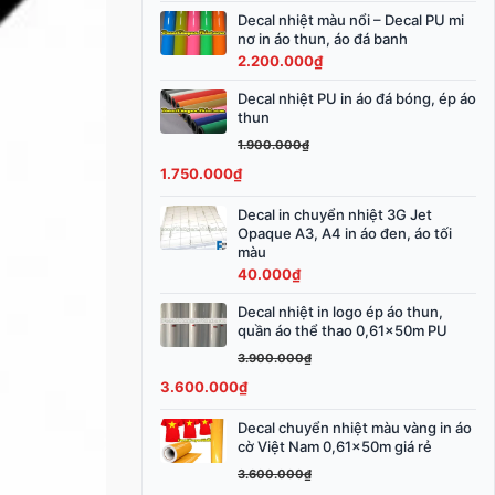
3.800.000₫.
Decal nhiệt màu nổi – Decal PU mi
nơ in áo thun, áo đá banh
2.200.000
₫
Decal nhiệt PU in áo đá bóng, ép áo
Giá
Giá
thun
gốc
hiện
1.900.000
₫
là:
tại
1.750.000
₫
1.900.000₫.
là:
1.750.000₫.
Decal in chuyển nhiệt 3G Jet
Opaque A3, A4 in áo đen, áo tối
màu
40.000
₫
Decal nhiệt in logo ép áo thun,
Giá
Giá
quần áo thể thao 0,61x50m PU
gốc
hiện
3.900.000
₫
là:
tại
3.600.000
₫
3.900.000₫.
là:
3.600.000₫.
Decal chuyển nhiệt màu vàng in áo
Giá
Giá
cờ Việt Nam 0,61x50m giá rẻ
gốc
hiện
3.600.000
₫
là:
tại