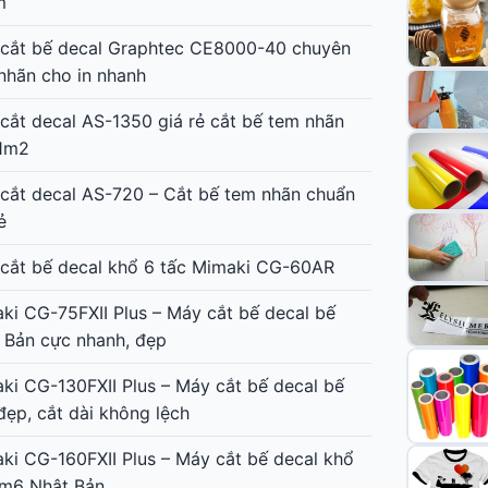
m
cắt bế decal Graphtec CE8000-40 chuyên
nhãn cho in nhanh
cắt decal AS-1350 giá rẻ cắt bế tem nhãn
1m2
cắt decal AS-720 – Cắt bế tem nhãn chuẩn
ẻ
cắt bế decal khổ 6 tấc Mimaki CG-60AR
ki CG-75FXII Plus – Máy cắt bế decal bế
 Bản cực nhanh, đẹp
ki CG-130FXII Plus – Máy cắt bế decal bế
đẹp, cắt dài không lệch
ki CG-160FXII Plus – Máy cắt bế decal khổ
1m6 Nhật Bản