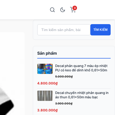
0
TÌM KIẾM
Sản phẩm
Decal phản quang 7 màu ép nhiệt
Giá
Giá
PU có keo đế dính khổ 0,61x50m
gốc
hiện
5.000.000
₫
là:
tại
4.800.000
₫
5.000.000₫.
là:
4.800.000₫.
Decal chuyển nhiệt phản quang in
Giá
Giá
áo thun 0,61x50m màu bạc
gốc
hiện
3.900.000
₫
là:
tại
3.800.000
₫
3.900.000₫.
là: