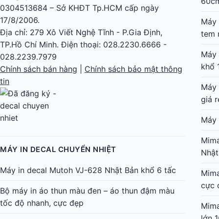
60c
0304513684 – Sở KHĐT Tp.HCM cấp ngày
17/8/2006.
Máy 
Địa chỉ: 279 Xô Viết Nghệ Tĩnh - P.Gia Định,
tem 
TP.Hồ Chí Minh. Điện thoại: 028.2230.6666 -
Máy 
028.2239.7979
khổ 
Chính sách bán hàng
|
Chính sách bảo mật thông
tin
Máy 
giá r
Máy 
Mima
MÁY IN DECAL CHUYỂN NHIỆT
Nhật
Máy in decal Mutoh VJ-628 Nhật Bản khổ 6 tấc
Mima
cực 
Bộ máy in áo thun màu đen – áo thun đậm màu
tốc độ nhanh, cực đẹp
Mima
lớn 