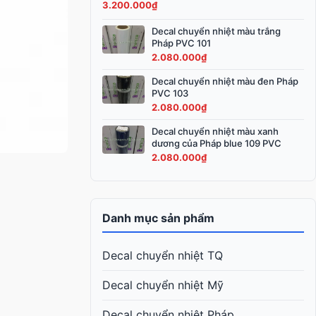
3.200.000
₫
3.600.000₫.
là:
3.200.000₫.
Decal chuyển nhiệt màu trắng
Pháp PVC 101
2.080.000
₫
Decal chuyển nhiệt màu đen Pháp
PVC 103
2.080.000
₫
Decal chuyển nhiệt màu xanh
dương của Pháp blue 109 PVC
2.080.000
₫
Danh mục sản phẩm
Decal chuyển nhiệt TQ
Decal chuyển nhiệt Mỹ
Decal chuyển nhiệt Pháp