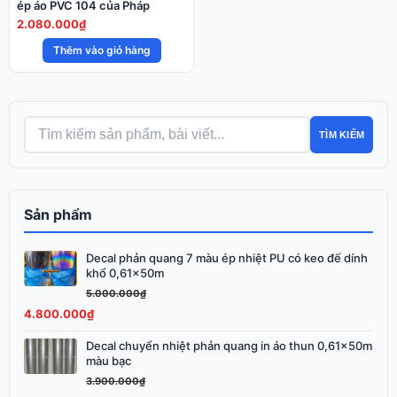
ép áo PVC 104 của Pháp
2.080.000
₫
Thêm vào giỏ hàng
TÌM KIẾM
Sản phẩm
Decal phản quang 7 màu ép nhiệt PU có keo đế dính
Giá
Giá
khổ 0,61x50m
gốc
hiện
5.000.000
₫
là:
tại
4.800.000
₫
5.000.000₫.
là:
4.800.000₫.
Decal chuyển nhiệt phản quang in áo thun 0,61x50m
Giá
Giá
màu bạc
gốc
hiện
3.900.000
₫
là:
tại