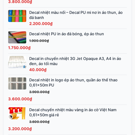
3.800.000
₫
3.900.000₫.
là:
3.800.000₫.
Decal nhiệt màu nổi – Decal PU mi nơ in áo thun, áo
đá banh
2.200.000
₫
Decal nhiệt PU in áo đá bóng, ép áo thun
Giá
Giá
gốc
hiện
1.900.000
₫
là:
tại
1.750.000
₫
1.900.000₫.
là:
Decal in chuyển nhiệt 3G Jet Opaque A3, A4 in áo
1.750.000₫.
đen, áo tối màu
40.000
₫
Decal nhiệt in logo ép áo thun, quần áo thể thao
Giá
Giá
0,61x50m PU
gốc
hiện
3.900.000
₫
là:
tại
3.600.000
₫
3.900.000₫.
là:
3.600.000₫.
Decal chuyển nhiệt màu vàng in áo cờ Việt Nam
Giá
Giá
0,61x50m giá rẻ
gốc
hiện
3.600.000
₫
là:
tại
3.200.000
₫
3.600.000₫.
là: