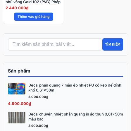
nhũ vàng Gold 102 (PVC) Pháp
2.440.000
₫
Thêm vào giỏ hàng
TÌM KIẾM
Sản phẩm
Decal phản quang 7 màu ép nhiệt PU có keo đế dính
Giá
Giá
khổ 0,61x50m
gốc
hiện
5.000.000
₫
là:
tại
4.800.000
₫
5.000.000₫.
là:
4.800.000₫.
Decal chuyển nhiệt phản quang in áo thun 0,61x50m
Giá
Giá
màu bạc
gốc
hiện
3.900.000
₫
là:
tại