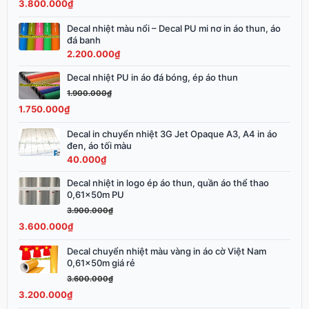
3.800.000
₫
3.900.000₫.
là:
3.800.000₫.
Decal nhiệt màu nổi – Decal PU mi nơ in áo thun, áo
đá banh
2.200.000
₫
Decal nhiệt PU in áo đá bóng, ép áo thun
Giá
Giá
gốc
hiện
1.900.000
₫
là:
tại
1.750.000
₫
1.900.000₫.
là:
Decal in chuyển nhiệt 3G Jet Opaque A3, A4 in áo
1.750.000₫.
đen, áo tối màu
40.000
₫
Decal nhiệt in logo ép áo thun, quần áo thể thao
Giá
Giá
0,61x50m PU
gốc
hiện
3.900.000
₫
là:
tại
3.600.000
₫
3.900.000₫.
là:
3.600.000₫.
Decal chuyển nhiệt màu vàng in áo cờ Việt Nam
Giá
Giá
0,61x50m giá rẻ
gốc
hiện
3.600.000
₫
là:
tại
3.200.000
₫
3.600.000₫.
là: