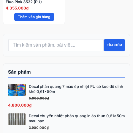
Fluo Pink 3532 (PU)
4.355.000
₫
Thêm vào giỏ hàng
TÌM KIẾM
Sản phẩm
Decal phản quang 7 màu ép nhiệt PU có keo đế dính
Giá
Giá
khổ 0,61x50m
gốc
hiện
5.000.000
₫
là:
tại
4.800.000
₫
5.000.000₫.
là:
4.800.000₫.
Decal chuyển nhiệt phản quang in áo thun 0,61x50m
Giá
Giá
màu bạc
gốc
hiện
3.900.000
₫
là:
tại