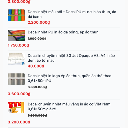
3.800.000
₫
3.900.000₫.
là:
3.800.000₫.
Decal nhiệt màu nổi – Decal PU mi nơ in áo thun, áo
đá banh
2.200.000
₫
Decal nhiệt PU in áo đá bóng, ép áo thun
Giá
Giá
gốc
hiện
1.900.000
₫
là:
tại
1.750.000
₫
1.900.000₫.
là:
Decal in chuyển nhiệt 3G Jet Opaque A3, A4 in áo
1.750.000₫.
đen, áo tối màu
40.000
₫
Decal nhiệt in logo ép áo thun, quần áo thể thao
Giá
Giá
0,61x50m PU
gốc
hiện
3.900.000
₫
là:
tại
3.600.000
₫
3.900.000₫.
là:
3.600.000₫.
Decal chuyển nhiệt màu vàng in áo cờ Việt Nam
Giá
Giá
0,61x50m giá rẻ
gốc
hiện
3.600.000
₫
là:
tại
3.200.000
₫
3.600.000₫.
là: