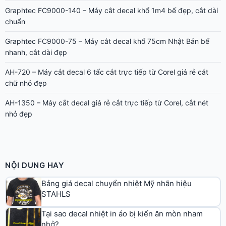
nhỏ đẹp
NỘI DUNG HAY
Bảng giá decal chuyển nhiệt Mỹ nhãn hiệu
STAHLS
Tại sao decal nhiệt in áo bị kiến ăn mòn nham
nhở?
Hàng hóa nào nên chọn decal dạng nào
Các mẹo cần nhớ khi dán decal
Điểm danh 3 loại decal có độ bền cao
Nên làm gì cho decal in ấn bị dơ