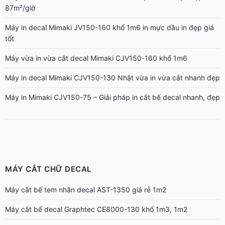
MÁY CẮT CHỮ DECAL
Máy cắt bế tem nhãn decal AST-1350 giá rẻ 1m2
Máy cắt bế decal Graphtec CE8000-130 khổ 1m3, 1m2
Máy cắt bế decal Graphtec CE8000-60 khổ 60cm
Máy cắt bế decal Graphtec CE8000-40 chuyên tem nhãn cho in
nhanh
Máy cắt decal AS-1350 giá rẻ cắt bế tem nhãn khổ 1m2
Máy cắt decal AS-720 – Cắt bế tem nhãn chuẩn giá rẻ
Máy cắt bế decal khổ 6 tấc Mimaki CG-60AR