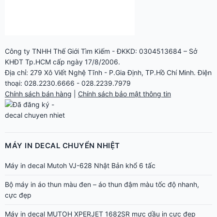
MÁY IN DECAL CHUYỂN NHIỆT
Máy in decal Mutoh VJ-628 Nhật Bản khổ 6 tấc
Bộ máy in áo thun màu đen – áo thun đậm màu tốc độ nhanh,
cực đẹp
Máy in decal MUTOH XPERJET 1682SR mực dầu in cực đẹp
87m²/giờ
Máy in decal Mimaki JV150-160 khổ 1m6 in mực dầu in đẹp giá
tốt
Máy vừa in vừa cắt decal Mimaki CJV150-160 khổ 1m6
Máy in decal Mimaki CJV150-130 Nhật vừa in vừa cắt nhanh đẹp
Máy in Mimaki CJV150-75 – Giải pháp in cắt bế decal nhanh, đẹp