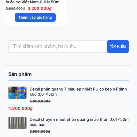
in áo cờ Việt Nam 0,61x50m
giá rẻ
Giá
Giá
3.200.000
₫
3.600.000
₫
gốc
hiện
Thêm vào giỏ hàng
là:
tại
3.600.000₫.
là:
3.200.000₫.
TÌM KIẾM
Sản phẩm
Decal phản quang 7 màu ép nhiệt PU có keo đế dính
Giá
Giá
khổ 0,61x50m
gốc
hiện
5.000.000
₫
là:
tại
4.800.000
₫
5.000.000₫.
là:
4.800.000₫.
Decal chuyển nhiệt phản quang in áo thun 0,61x50m
Giá
Giá
màu bạc
gốc
hiện
3.900.000
₫
là:
tại