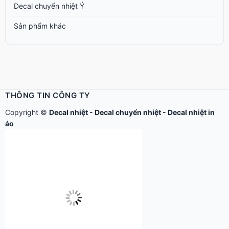
Decal chuyển nhiệt Ý
Sản phẩm khác
THÔNG TIN CÔNG TY
Copyright ©
Decal nhiệt
-
Decal chuyển nhiệt
-
Decal nhiệt in
áo
Công ty TNHH Thế Giới Tìm Kiếm - ĐKKD: 0304513684 – Sở
KHĐT Tp.HCM cấp ngày 17/8/2006.
Địa chỉ: 279 Xô Viết Nghệ Tĩnh - P.Gia Định, TP.Hồ Chí Minh. Điện
thoại: 028.2230.6666 - 028.2239.7979
Chính sách bán hàng
|
Chính sách bảo mật thông tin