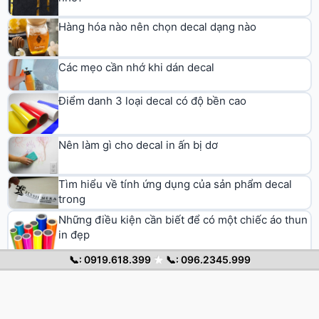
Tìm hiểu về tính ứng dụng của sản phẩm decal
trong
Những điều kiện cần biết để có một chiếc áo thun
in đẹp
Vì sao ngành in ấn áo lại phát triển
Vì sao decal lại luôn luôn cần cho cuộc sống
📞: 0919.618.399
★
📞: 096.2345.999
© 2026 Decal Chuyển Nhiệt. All rights reserved.
Trang chủ
Decal nhiệt
Cẩm nang