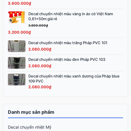
3.600.000
₫
3.900.000₫.
là:
3.600.000₫.
Decal chuyển nhiệt màu vàng in áo cờ Việt Nam
Giá
Giá
0,61x50m giá rẻ
gốc
hiện
3.600.000
₫
là:
tại
3.200.000
₫
3.600.000₫.
là:
3.200.000₫.
Decal chuyển nhiệt màu trắng Pháp PVC 101
2.080.000
₫
Decal chuyển nhiệt màu đen Pháp PVC 103
2.080.000
₫
Decal chuyển nhiệt màu xanh dương của Pháp blue
109 PVC
2.080.000
₫
Danh mục sản phẩm
Decal chuyển nhiệt Mỹ