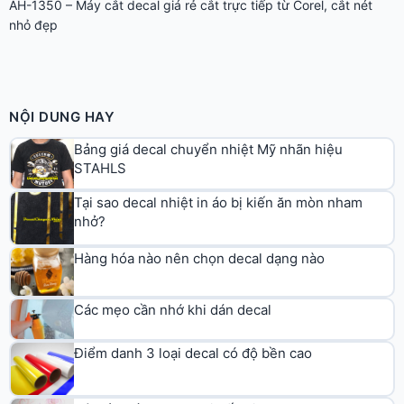
AH-1350 – Máy cắt decal giá rẻ cắt trực tiếp từ Corel, cắt nét
nhỏ đẹp
NỘI DUNG HAY
Bảng giá decal chuyển nhiệt Mỹ nhãn hiệu
STAHLS
Tại sao decal nhiệt in áo bị kiến ăn mòn nham
nhở?
Hàng hóa nào nên chọn decal dạng nào
Các mẹo cần nhớ khi dán decal
Điểm danh 3 loại decal có độ bền cao