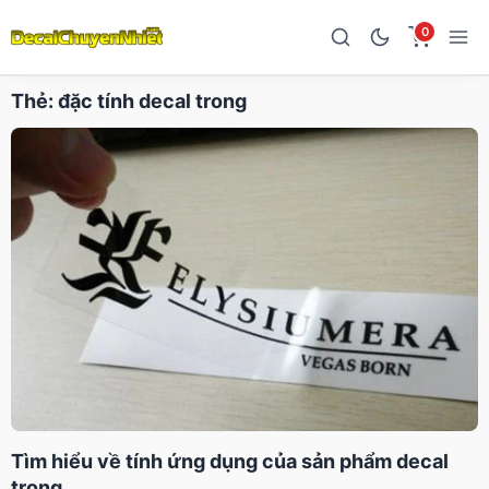
0
Thẻ:
đặc tính decal trong
Tìm hiểu về tính ứng dụng của sản phẩm decal
trong