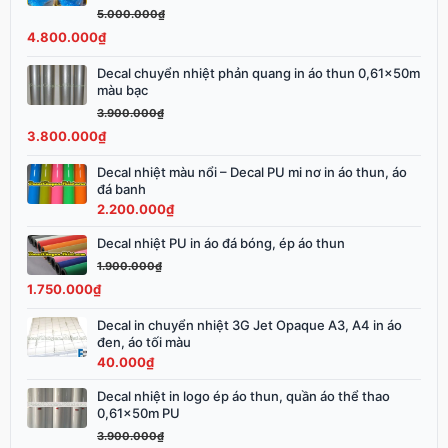
5.000.000
₫
là:
tại
4.800.000
₫
5.000.000₫.
là:
4.800.000₫.
Decal chuyển nhiệt phản quang in áo thun 0,61x50m
Giá
Giá
màu bạc
gốc
hiện
3.900.000
₫
là:
tại
3.800.000
₫
3.900.000₫.
là:
3.800.000₫.
Decal nhiệt màu nổi – Decal PU mi nơ in áo thun, áo
đá banh
2.200.000
₫
Decal nhiệt PU in áo đá bóng, ép áo thun
Giá
Giá
gốc
hiện
1.900.000
₫
là:
tại
1.750.000
₫
1.900.000₫.
là:
Decal in chuyển nhiệt 3G Jet Opaque A3, A4 in áo
1.750.000₫.
đen, áo tối màu
40.000
₫
Decal nhiệt in logo ép áo thun, quần áo thể thao
Giá
Giá
0,61x50m PU
gốc
hiện
3.900.000
₫
là:
tại