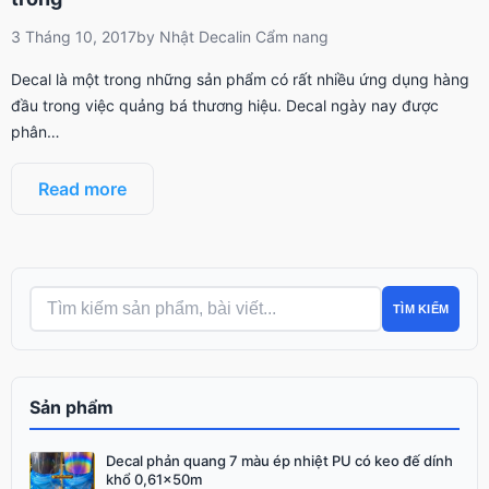
3 Tháng 10, 2017
by
Nhật Decal
in
Cẩm nang
Decal là một trong những sản phẩm có rất nhiều ứng dụng hàng
đầu trong việc quảng bá thương hiệu. Decal ngày nay được
phân…
Read more
TÌM KIẾM
Sản phẩm
Decal phản quang 7 màu ép nhiệt PU có keo đế dính
Giá
Giá
khổ 0,61x50m
gốc
hiện