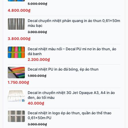
5.000.000
₫
là:
tại
4.800.000
₫
5.000.000₫.
là:
4.800.000₫.
Decal chuyển nhiệt phản quang in áo thun 0,61x50m
Giá
Giá
màu bạc
gốc
hiện
3.900.000
₫
là:
tại
3.800.000
₫
3.900.000₫.
là:
3.800.000₫.
Decal nhiệt màu nổi – Decal PU mi nơ in áo thun, áo
đá banh
2.200.000
₫
Decal nhiệt PU in áo đá bóng, ép áo thun
Giá
Giá
gốc
hiện
1.900.000
₫
là:
tại
1.750.000
₫
1.900.000₫.
là:
Decal in chuyển nhiệt 3G Jet Opaque A3, A4 in áo
1.750.000₫.
đen, áo tối màu
40.000
₫
Decal nhiệt in logo ép áo thun, quần áo thể thao
Giá
Giá
0,61x50m PU
gốc
hiện
3.900.000
₫
là:
tại