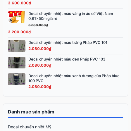
3.600.000
₫
3.900.000₫.
là:
3.600.000₫.
Decal chuyển nhiệt màu vàng in áo cờ Việt Nam
Giá
Giá
0,61x50m giá rẻ
gốc
hiện
3.600.000
₫
là:
tại
3.200.000
₫
3.600.000₫.
là:
3.200.000₫.
Decal chuyển nhiệt màu trắng Pháp PVC 101
2.080.000
₫
Decal chuyển nhiệt màu đen Pháp PVC 103
2.080.000
₫
Decal chuyển nhiệt màu xanh dương của Pháp blue
109 PVC
2.080.000
₫
Danh mục sản phẩm
Decal chuyển nhiệt Mỹ