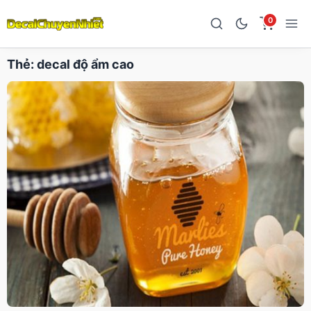
0
Thẻ:
decal độ ẩm cao