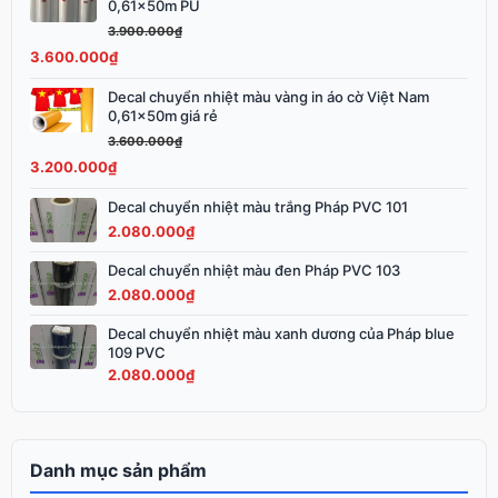
0,61x50m PU
gốc
hiện
3.900.000
₫
là:
tại
3.600.000
₫
3.900.000₫.
là:
3.600.000₫.
Decal chuyển nhiệt màu vàng in áo cờ Việt Nam
Giá
Giá
0,61x50m giá rẻ
gốc
hiện
3.600.000
₫
là:
tại
3.200.000
₫
3.600.000₫.
là:
3.200.000₫.
Decal chuyển nhiệt màu trắng Pháp PVC 101
2.080.000
₫
Decal chuyển nhiệt màu đen Pháp PVC 103
2.080.000
₫
Decal chuyển nhiệt màu xanh dương của Pháp blue
109 PVC
2.080.000
₫
Danh mục sản phẩm