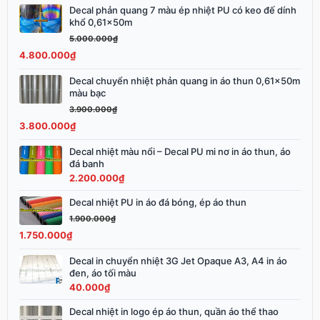
Decal phản quang 7 màu ép nhiệt PU có keo đế dính
Giá
Giá
khổ 0,61x50m
gốc
hiện
5.000.000
₫
là:
tại
4.800.000
₫
5.000.000₫.
là:
4.800.000₫.
Decal chuyển nhiệt phản quang in áo thun 0,61x50m
Giá
Giá
màu bạc
gốc
hiện
3.900.000
₫
là:
tại
3.800.000
₫
3.900.000₫.
là:
3.800.000₫.
Decal nhiệt màu nổi – Decal PU mi nơ in áo thun, áo
đá banh
2.200.000
₫
Decal nhiệt PU in áo đá bóng, ép áo thun
Giá
Giá
gốc
hiện
1.900.000
₫
là:
tại
1.750.000
₫
1.900.000₫.
là:
Decal in chuyển nhiệt 3G Jet Opaque A3, A4 in áo
1.750.000₫.
đen, áo tối màu
40.000
₫
Decal nhiệt in logo ép áo thun, quần áo thể thao
Giá
Giá