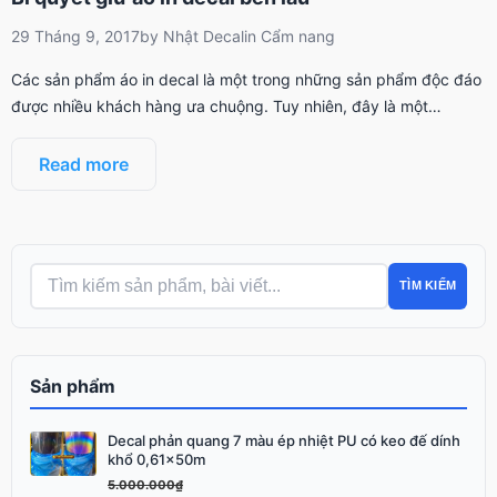
29 Tháng 9, 2017
by
Nhật Decal
in
Cẩm nang
Các sản phẩm áo in decal là một trong những sản phẩm độc đáo
được nhiều khách hàng ưa chuộng. Tuy nhiên, đây là một…
Read more
TÌM KIẾM
Sản phẩm
Decal phản quang 7 màu ép nhiệt PU có keo đế dính
Giá
Giá
khổ 0,61x50m
gốc
hiện
5.000.000
₫
là:
tại