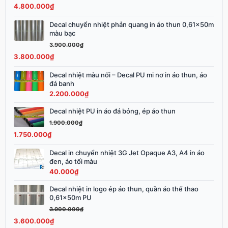
4.800.000
₫
5.000.000₫.
là:
4.800.000₫.
Decal chuyển nhiệt phản quang in áo thun 0,61x50m
Giá
Giá
màu bạc
gốc
hiện
3.900.000
₫
là:
tại
3.800.000
₫
3.900.000₫.
là:
3.800.000₫.
Decal nhiệt màu nổi – Decal PU mi nơ in áo thun, áo
đá banh
2.200.000
₫
Decal nhiệt PU in áo đá bóng, ép áo thun
Giá
Giá
gốc
hiện
1.900.000
₫
là:
tại
1.750.000
₫
1.900.000₫.
là:
Decal in chuyển nhiệt 3G Jet Opaque A3, A4 in áo
1.750.000₫.
đen, áo tối màu
40.000
₫
Decal nhiệt in logo ép áo thun, quần áo thể thao
Giá
Giá
0,61x50m PU
gốc
hiện
3.900.000
₫
là:
tại
3.600.000
₫
3.900.000₫.
là: