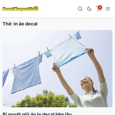
0
Thẻ:
in áo decal
Bí quyết giữ áo in decal bền lâu