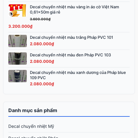
3.600.000₫.
Decal chuyển nhiệt màu vàng in áo cờ Việt Nam
Giá
Giá
0,61x50m giá rẻ
gốc
hiện
3.600.000
₫
là:
tại
3.200.000
₫
3.600.000₫.
là:
3.200.000₫.
Decal chuyển nhiệt màu trắng Pháp PVC 101
2.080.000
₫
Decal chuyển nhiệt màu đen Pháp PVC 103
2.080.000
₫
Decal chuyển nhiệt màu xanh dương của Pháp blue
109 PVC
2.080.000
₫
Danh mục sản phẩm
Decal chuyển nhiệt Mỹ