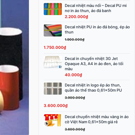
3.800.000₫.
Decal nhiệt màu nổi – Decal PU mi
nơ in áo thun, áo đá banh
2.200.000
₫
Decal nhiệt PU in áo đá bóng, ép áo
Giá
Giá
thun
gốc
hiện
1.900.000
₫
là:
tại
1.750.000
₫
1.900.000₫.
là:
1.750.000₫.
Decal in chuyển nhiệt 3G Jet
Opaque A3, A4 in áo đen, áo tối
màu
40.000
₫
Decal nhiệt in logo ép áo thun,
Giá
Giá
quần áo thể thao 0,61x50m PU
gốc
hiện
3.900.000
₫
là:
tại
3.600.000
₫
3.900.000₫.
là:
3.600.000₫.
Decal chuyển nhiệt màu vàng in áo
Giá
Giá
cờ Việt Nam 0,61x50m giá rẻ
gốc
hiện
3.600.000
₫
là:
tại