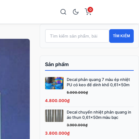
0
TÌM KIẾM
Sản phẩm
Decal phản quang 7 màu ép nhiệt
Giá
Giá
PU có keo đế dính khổ 0,61x50m
gốc
hiện
5.000.000
₫
là:
tại
4.800.000
₫
5.000.000₫.
là:
4.800.000₫.
Decal chuyển nhiệt phản quang in
Giá
Giá
áo thun 0,61x50m màu bạc
gốc
hiện
3.900.000
₫
là:
tại
3.800.000
₫
3.900.000₫.
là: