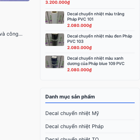
3.200.000
₫
3.600.000₫.
là:
3.200.000₫.
Decal chuyển nhiệt màu trắng
Pháp PVC 101
2.080.000
₫
 và công…
Decal chuyển nhiệt màu đen Pháp
PVC 103
2.080.000
₫
Decal chuyển nhiệt màu xanh
dương của Pháp blue 109 PVC
2.080.000
₫
Danh mục sản phẩm
Decal chuyển nhiệt Mỹ
Decal chuyển nhiệt Pháp
Decal chuyển nhiệt TQ