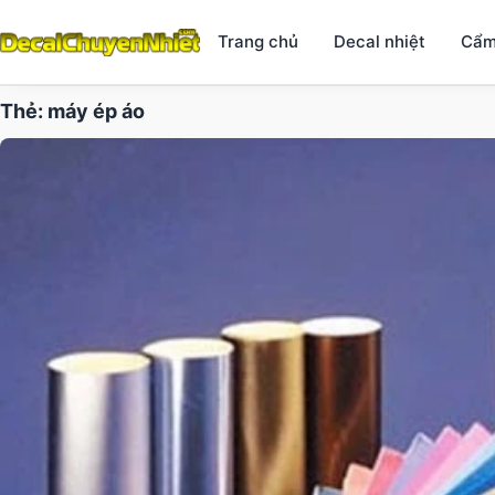
Trang chủ
Decal nhiệt
Cẩm
Thẻ:
máy ép áo