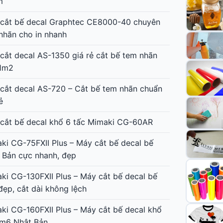
m
cắt bế decal Graphtec CE8000-40 chuyên
nhãn cho in nhanh
cắt decal AS-1350 giá rẻ cắt bế tem nhãn
1m2
cắt decal AS-720 – Cắt bế tem nhãn chuẩn
ẻ
cắt bế decal khổ 6 tấc Mimaki CG-60AR
ki CG-75FXII Plus – Máy cắt bế decal bế
 Bản cực nhanh, đẹp
ki CG-130FXII Plus – Máy cắt bế decal bế
đẹp, cắt dài không lệch
ki CG-160FXII Plus – Máy cắt bế decal khổ
1m6 Nhật Bản