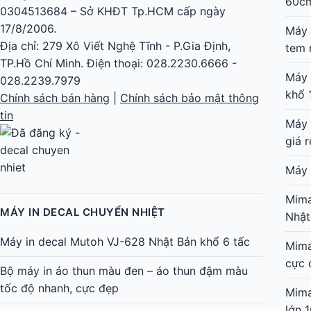
60c
0304513684 – Sở KHĐT Tp.HCM cấp ngày
17/8/2006.
Máy 
Địa chỉ: 279 Xô Viết Nghệ Tĩnh - P.Gia Định,
tem 
TP.Hồ Chí Minh. Điện thoại: 028.2230.6666 -
Máy 
028.2239.7979
khổ 
Chính sách bán hàng
|
Chính sách bảo mật thông
tin
Máy 
giá r
Máy 
Mima
MÁY IN DECAL CHUYỂN NHIỆT
Nhật
Máy in decal Mutoh VJ-628 Nhật Bản khổ 6 tấc
Mima
cực 
Bộ máy in áo thun màu đen – áo thun đậm màu
tốc độ nhanh, cực đẹp
Mima
lớn 