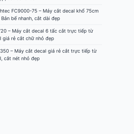
htec FC9000-160 – Máy cắt decal khổ 1m6
dài 15m, bế đẹp
htec FC9000-140 – Máy cắt decal khổ 1m4
ẹp, cắt dài chuẩn
htec FC9000-75 – Máy cắt decal khổ 75cm
 Bản bế nhanh, cắt dài đẹp
20 – Máy cắt decal 6 tấc cắt trực tiếp từ
l giá rẻ cắt chữ nhỏ đẹp
350 – Máy cắt decal giá rẻ cắt trực tiếp từ
l, cắt nét nhỏ đẹp