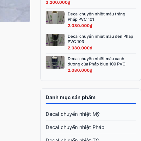
3.200.000
₫
3.600.000₫.
là:
3.200.000₫.
Decal chuyển nhiệt màu trắng
Pháp PVC 101
2.080.000
₫
Decal chuyển nhiệt màu đen Pháp
PVC 103
2.080.000
₫
Decal chuyển nhiệt màu xanh
dương của Pháp blue 109 PVC
2.080.000
₫
Danh mục sản phẩm
Decal chuyển nhiệt Mỹ
Decal chuyển nhiệt Pháp
Decal chuyển nhiệt TQ