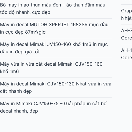
Máy in decal MUTOH XPERJET 1682SR mực dầu
in cực đẹp 87m²/giờ
Grap
cắt 
Máy in decal Mimaki JV150-160 khổ 1m6 in mực
dầu in đẹp giá tốt
Grap
bế đ
Máy vừa in vừa cắt decal Mimaki CJV150-160
khổ 1m6
Grap
Nhật
Máy in decal Mimaki CJV150-130 Nhật vừa in vừa
cắt nhanh đẹp
AH-7
Core
Máy in Mimaki CJV150-75 – Giải pháp in cắt bế
decal nhanh, đẹp
AH-1
Core