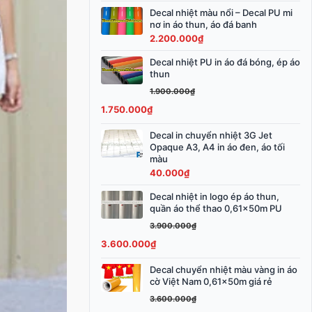
3.800.000₫.
Decal nhiệt màu nổi – Decal PU mi
nơ in áo thun, áo đá banh
2.200.000
₫
Decal nhiệt PU in áo đá bóng, ép áo
Giá
Giá
thun
gốc
hiện
1.900.000
₫
là:
tại
1.750.000
₫
1.900.000₫.
là:
1.750.000₫.
Decal in chuyển nhiệt 3G Jet
Opaque A3, A4 in áo đen, áo tối
màu
40.000
₫
Decal nhiệt in logo ép áo thun,
Giá
Giá
quần áo thể thao 0,61x50m PU
gốc
hiện
3.900.000
₫
là:
tại
3.600.000
₫
3.900.000₫.
là:
3.600.000₫.
Decal chuyển nhiệt màu vàng in áo
Giá
Giá
cờ Việt Nam 0,61x50m giá rẻ
gốc
hiện
3.600.000
₫
là:
tại