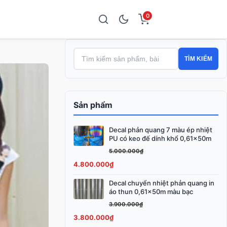
0
TÌM KIẾM
Sản phẩm
Decal phản quang 7 màu ép nhiệt
Giá
Giá
PU có keo đế dính khổ 0,61x50m
gốc
hiện
5.000.000
₫
là:
tại
4.800.000
₫
5.000.000₫.
là:
4.800.000₫.
Decal chuyển nhiệt phản quang in
Giá
Giá
áo thun 0,61x50m màu bạc
gốc
hiện
3.900.000
₫
là:
tại
3.800.000
₫
3.900.000₫.
là: