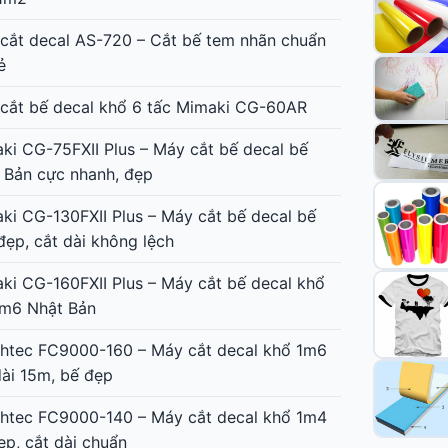
m
cắt bế decal Graphtec CE8000-40 chuyên
nhãn cho in nhanh
cắt decal AS-1350 giá rẻ cắt bế tem nhãn
1m2
cắt decal AS-720 – Cắt bế tem nhãn chuẩn
ẻ
cắt bế decal khổ 6 tấc Mimaki CG-60AR
ki CG-75FXII Plus – Máy cắt bế decal bế
 Bản cực nhanh, đẹp
ki CG-130FXII Plus – Máy cắt bế decal bế
đẹp, cắt dài không lệch
ki CG-160FXII Plus – Máy cắt bế decal khổ
1m6 Nhật Bản