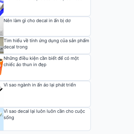
Hàng hóa nào nên chọn decal dạng nào
Các mẹo cần nhớ khi dán decal
Điểm danh 3 loại decal có độ bền cao
Nên làm gì cho decal in ấn bị dơ
Tìm hiểu về tính ứng dụng của sản phẩm
decal trong
Những điều kiện cần biết để có một
chiếc áo thun in đẹp
Vì sao ngành in ấn áo lại phát triển