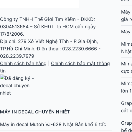
60c
0304513684 – Sở KHĐT Tp.HCM cấp ngày
17/8/2006.
Máy 
Địa chỉ: 279 Xô Viết Nghệ Tĩnh - P.Gia Định,
tem 
TP.Hồ Chí Minh. Điện thoại: 028.2230.6666 -
Máy 
028.2239.7979
khổ 
Chính sách bán hàng
|
Chính sách bảo mật thông
tin
Máy 
giá r
Máy 
Mima
MÁY IN DECAL CHUYỂN NHIỆT
Nhật
Máy in decal Mutoh VJ-628 Nhật Bản khổ 6 tấc
Mima
cực 
Bộ máy in áo thun màu đen – áo thun đậm màu
tốc độ nhanh, cực đẹp
Mima
lớn 