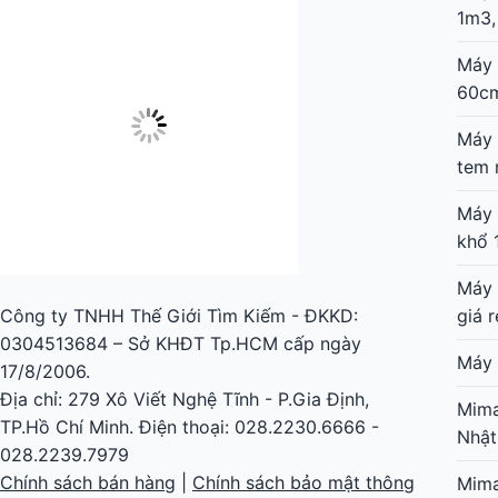
1m3,
Máy 
Công ty TNHH Thế Giới Tìm Kiếm - ĐKKD:
60c
0304513684 – Sở KHĐT Tp.HCM cấp ngày
17/8/2006.
Máy 
Địa chỉ: 279 Xô Viết Nghệ Tĩnh - P.Gia Định,
tem 
TP.Hồ Chí Minh. Điện thoại: 028.2230.6666 -
Máy 
028.2239.7979
khổ 
Chính sách bán hàng
|
Chính sách bảo mật thông
tin
Máy 
giá r
Máy 
Mima
MÁY IN DECAL CHUYỂN NHIỆT
Nhật
Máy in decal Mutoh VJ-628 Nhật Bản khổ 6 tấc
Mima