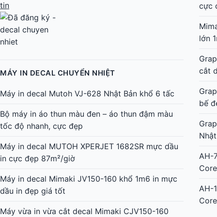
cực 
Bộ máy in áo thun màu đen – áo thun đậm màu
tốc độ nhanh, cực đẹp
Mima
lớn 
Máy in decal MUTOH XPERJET 1682SR mực dầu
in cực đẹp 87m²/giờ
Grap
cắt 
Máy in decal Mimaki JV150-160 khổ 1m6 in mực
dầu in đẹp giá tốt
Grap
bế đ
Máy vừa in vừa cắt decal Mimaki CJV150-160
khổ 1m6
Grap
Nhật
Máy in decal Mimaki CJV150-130 Nhật vừa in vừa
cắt nhanh đẹp
AH-7
Core
Máy in Mimaki CJV150-75 – Giải pháp in cắt bế
decal nhanh, đẹp
AH-1
Core