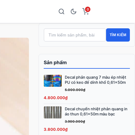
0
TÌM KIẾM
Sản phẩm
Decal phản quang 7 màu ép nhiệt
Giá
Giá
PU có keo đế dính khổ 0,61x50m
gốc
hiện
5.000.000
₫
là:
tại
4.800.000
₫
5.000.000₫.
là:
4.800.000₫.
Decal chuyển nhiệt phản quang in
Giá
Giá
áo thun 0,61x50m màu bạc
gốc
hiện
3.900.000
₫
là:
tại
3.800.000
₫
3.900.000₫.
là: