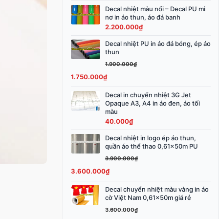
3.800.000₫.
Decal nhiệt màu nổi – Decal PU mi
nơ in áo thun, áo đá banh
2.200.000
₫
Decal nhiệt PU in áo đá bóng, ép áo
Giá
Giá
thun
gốc
hiện
1.900.000
₫
là:
tại
1.750.000
₫
1.900.000₫.
là:
1.750.000₫.
Decal in chuyển nhiệt 3G Jet
Opaque A3, A4 in áo đen, áo tối
màu
40.000
₫
Decal nhiệt in logo ép áo thun,
Giá
Giá
quần áo thể thao 0,61x50m PU
gốc
hiện
3.900.000
₫
là:
tại
3.600.000
₫
3.900.000₫.
là:
3.600.000₫.
Decal chuyển nhiệt màu vàng in áo
Giá
Giá
cờ Việt Nam 0,61x50m giá rẻ
gốc
hiện
3.600.000
₫
là:
tại