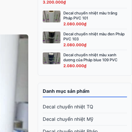
3.200.000
₫
3.600.000₫.
là:
3.200.000₫.
Decal chuyển nhiệt màu trắng
Pháp PVC 101
2.080.000
₫
Decal chuyển nhiệt màu đen Pháp
PVC 103
2.080.000
₫
Decal chuyển nhiệt màu xanh
dương của Pháp blue 109 PVC
2.080.000
₫
Danh mục sản phẩm
Decal chuyển nhiệt TQ
Decal chuyển nhiệt Mỹ
Decal chuyển nhiệt Pháp