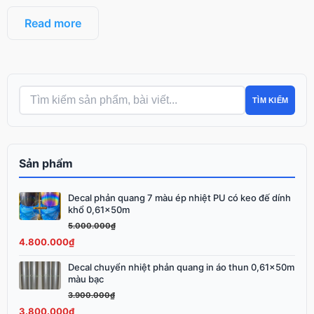
Read more
TÌM KIẾM
Sản phẩm
Decal phản quang 7 màu ép nhiệt PU có keo đế dính
Giá
Giá
khổ 0,61x50m
gốc
hiện
5.000.000
₫
là:
tại
4.800.000
₫
5.000.000₫.
là:
4.800.000₫.
Decal chuyển nhiệt phản quang in áo thun 0,61x50m
Giá
Giá
màu bạc
gốc
hiện
3.900.000
₫
là:
tại
3.800.000
₫