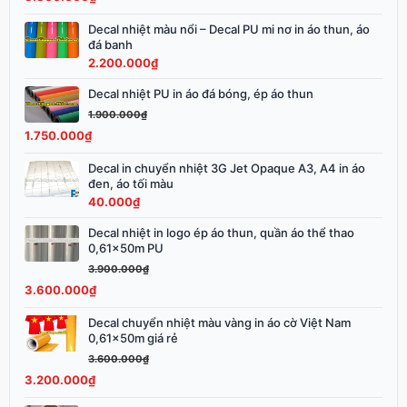
3.900.000₫.
là:
3.800.000₫.
Decal nhiệt màu nổi – Decal PU mi nơ in áo thun, áo
đá banh
2.200.000
₫
Decal nhiệt PU in áo đá bóng, ép áo thun
Giá
Giá
gốc
hiện
1.900.000
₫
là:
tại
1.750.000
₫
1.900.000₫.
là:
Decal in chuyển nhiệt 3G Jet Opaque A3, A4 in áo
1.750.000₫.
đen, áo tối màu
40.000
₫
Decal nhiệt in logo ép áo thun, quần áo thể thao
Giá
Giá
0,61x50m PU
gốc
hiện
3.900.000
₫
là:
tại
3.600.000
₫
3.900.000₫.
là:
3.600.000₫.
Decal chuyển nhiệt màu vàng in áo cờ Việt Nam
Giá
Giá
0,61x50m giá rẻ
gốc
hiện
3.600.000
₫
là:
tại
3.200.000
₫
3.600.000₫.
là:
3.200.000₫.