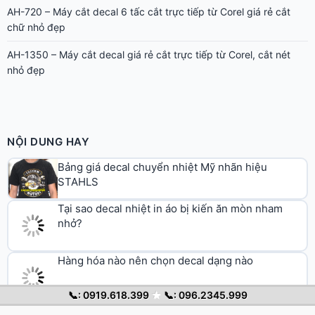
AH-720 – Máy cắt decal 6 tấc cắt trực tiếp từ Corel giá rẻ cắt
chữ nhỏ đẹp
AH-1350 – Máy cắt decal giá rẻ cắt trực tiếp từ Corel, cắt nét
nhỏ đẹp
NỘI DUNG HAY
Bảng giá decal chuyển nhiệt Mỹ nhãn hiệu
STAHLS
Tại sao decal nhiệt in áo bị kiến ăn mòn nham
nhở?
Hàng hóa nào nên chọn decal dạng nào
Các mẹo cần nhớ khi dán decal
📞: 0919.618.399
★
📞: 096.2345.999