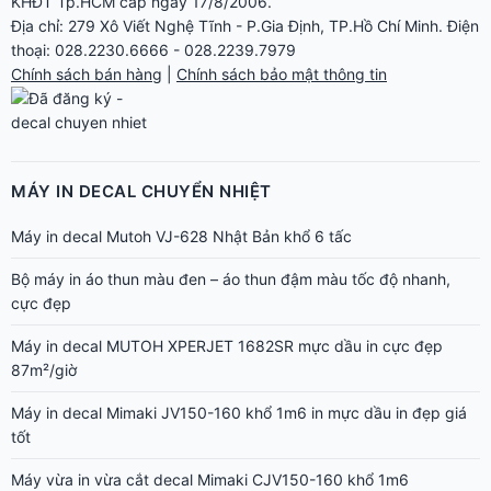
KHĐT Tp.HCM cấp ngày 17/8/2006.
Địa chỉ: 279 Xô Viết Nghệ Tĩnh - P.Gia Định, TP.Hồ Chí Minh. Điện
thoại: 028.2230.6666 - 028.2239.7979
Chính sách bán hàng
|
Chính sách bảo mật thông tin
MÁY IN DECAL CHUYỂN NHIỆT
Máy in decal Mutoh VJ-628 Nhật Bản khổ 6 tấc
Bộ máy in áo thun màu đen – áo thun đậm màu tốc độ nhanh,
cực đẹp
Máy in decal MUTOH XPERJET 1682SR mực dầu in cực đẹp
87m²/giờ
Máy in decal Mimaki JV150-160 khổ 1m6 in mực dầu in đẹp giá
tốt
Máy vừa in vừa cắt decal Mimaki CJV150-160 khổ 1m6