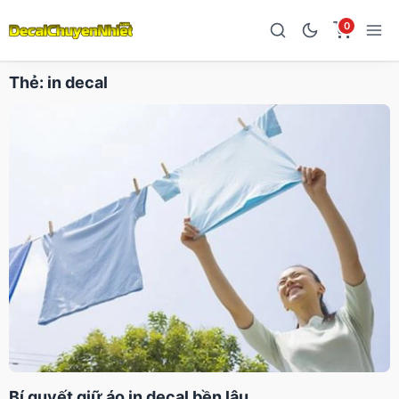
0
Thẻ:
in decal
Bí quyết giữ áo in decal bền lâu